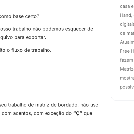
casa e
Hand,
como base certo?
digita
nosso trabalho não podemos esquecer de
de mat
quivo para exportar.
Atualm
o o fluxo de trabalho.
Free H
fazem 
Matriz
mostra
possiv
eu trabalho de matriz de bordado, não use
es com acentos, com exceção do
“Ç”
que