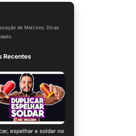
guração de Matrizes
,
Dicas
rdado
s Recentes
car, espelhar e soldar no