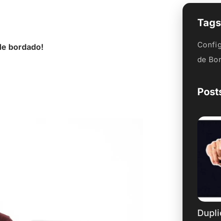
Tags
Confi
de bordado!
de Bo
Post
Dupli