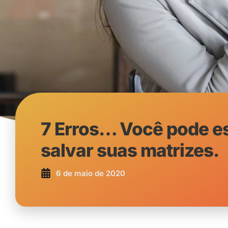
7 Erros… Você pode es
salvar suas matrizes.
6 de maio de 2020