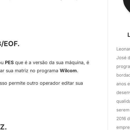
/EOF.
Leonar
José d
ou
PES
que é a versão da sua máquina, é
progra
tar sua matriz no programa
Wilcom
.
bordad
isso permite outro operador editar sua
anos 
desenv
qualid
serem 
2016 d
Z.
empree