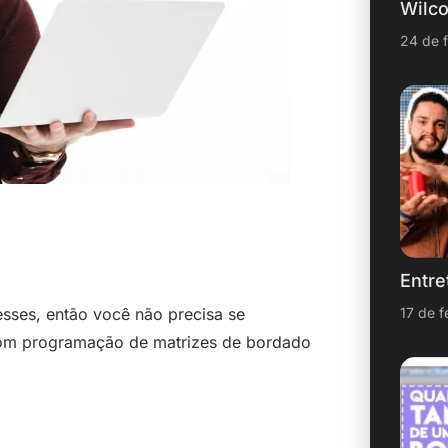
Wilc
24 de 
Entre
17 de f
esses, então você não precisa se
om programação de matrizes de bordado