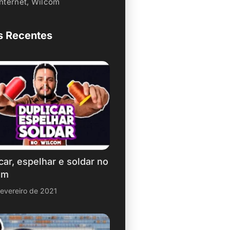
Internet
,
Wilcom
s Recentes
car, espelhar e soldar no
om
fevereiro de 2021