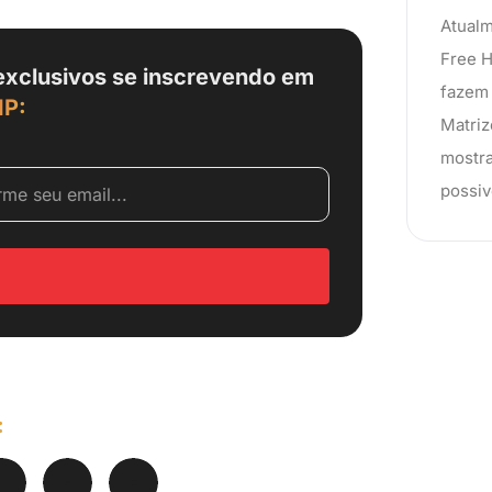
Atualm
Free H
exclusivos se inscrevendo em
fazem 
IP:
Matriz
mostra
possiv
: