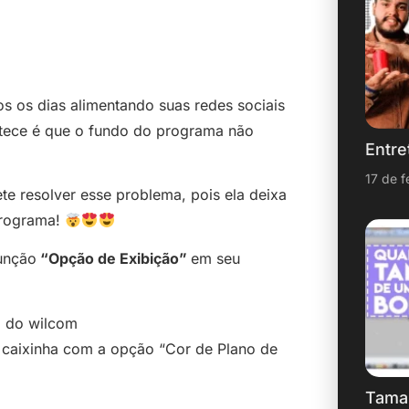
s os dias alimentando suas redes sociais
ntece é que o fundo do programa não
Entre
17 de f
e resolver esse problema, pois ela deixa
programa!
função
“Opção de Exibição”
em seu
a caixinha com a opção “Cor de Plano de
Tama