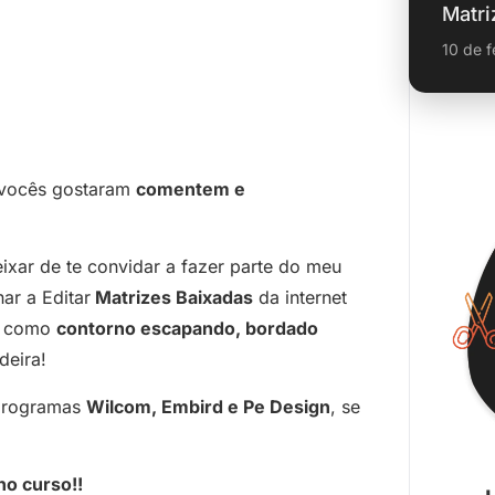
Matri
10 de f
e vocês gostaram
comentem e
eixar de te convidar a fazer parte do meu
nar a Editar
Matrizes Baixadas
da internet
as como
contorno escapando, bordado
deira!
s programas
Wilcom, Embird e Pe Design
, se
no curso!!