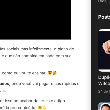
Dica
,
Post
es sociais mas infelizmente, o plano de
o e que não combina em nada com sua
, como eu vou te ensinar!
Dupli
Wilc
dados
, onde você vai pegar dicas rápidas e
dia.
24 de 
r isso ao acabar de ler este artigo
rá lá pro conteúdo!