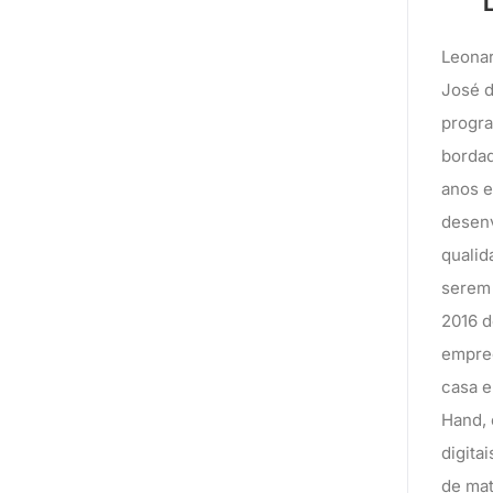
Leonar
José d
progra
bordad
anos 
desenv
qualid
serem 
2016 d
empree
casa e
Hand,
digita
de mat