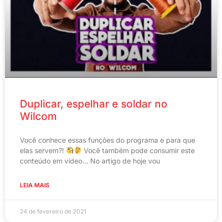
Duplicar, espelhar e soldar no
Wilcom
Você conhece essas funções do programa e para que
elas servem?!
Você também pode consumir este
conteúdo em vídeo… No artigo de hoje vou
LEIA MAIS
24 de fevereiro de 2021