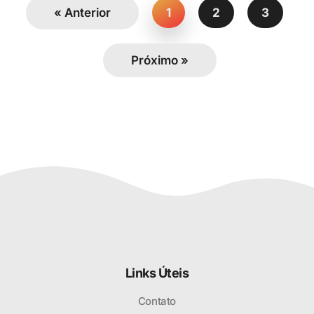
« Anterior
1
2
3
Próximo »
Links Úteis
Contato