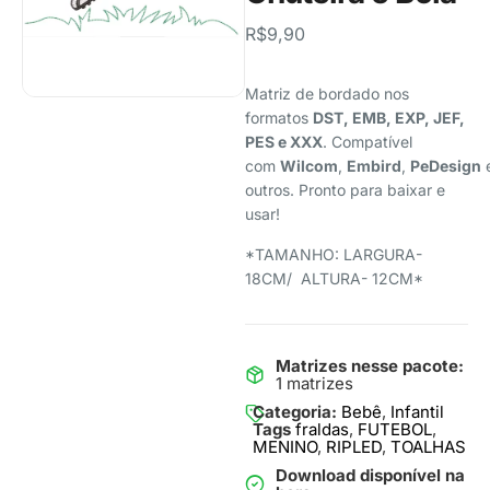
R$
9,90
Matriz de bordado nos
formatos
DST, EMB, EXP, JEF,
PES e XXX
. Compatível
com
Wilcom
,
Embird
,
PeDesign
outros. Pronto para baixar e
usar!
*TAMANHO: LARGURA-
18CM/ ALTURA- 12CM*
Matrizes nesse pacote:
1 matrizes
Categoria:
Bebê
,
Infantil
Tags
fraldas
,
FUTEBOL
,
MENINO
,
RIPLED
,
TOALHAS
Download disponível na