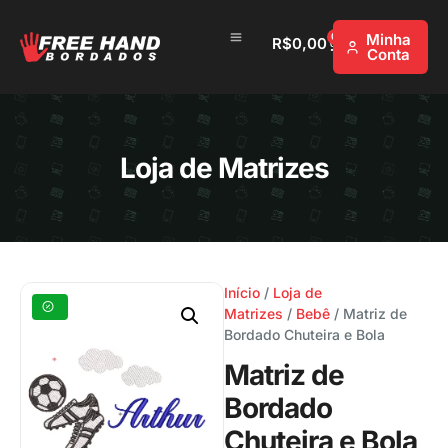
0
Minha
R$
0,00
Conta
Loja de Matrizes
Início
/
Loja de
Matrizes
/
Bebê
/ Matriz de
Bordado Chuteira e Bola
Matriz de
Bordado
Chuteira e Bola