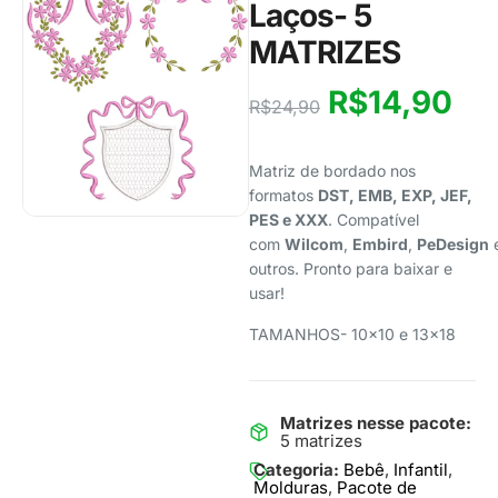
Laços- 5
MATRIZES
R$
14,90
R$
24,90
Matriz de bordado nos
formatos
DST, EMB, EXP, JEF,
PES e XXX
. Compatível
com
Wilcom
,
Embird
,
PeDesign
outros. Pronto para baixar e
usar!
TAMANHOS- 10×10 e 13×18
Matrizes nesse pacote:
5 matrizes
Categoria:
Bebê
,
Infantil
,
Molduras
,
Pacote de