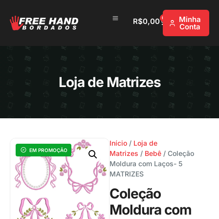
0
Minha
R$
0,00
Conta
Loja de Matrizes
Início
/
Loja de
EM PROMOÇÃO
Matrizes
/
Bebê
/ Coleção
Moldura com Laços- 5
MATRIZES
Coleção
Moldura com