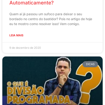
Automaticamente?
Quem aí já passou um sufoco para deixar o seu
bordado no centro do bastidor? Pois no artigo de hoje
eu te mostro como resolver isso! Vem comigo.
LEIA MAIS
9 de dezembro de 2020
DICAS