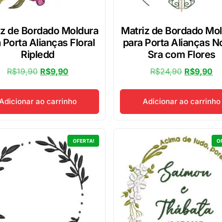
iz de Bordado Moldura
Matriz de Bordado Mo
 Porta Alianças Floral
para Porta Alianças N
Ripledd
Sra com Flores
R$
19,90
R$
9,90
R$
24,90
R$
9,90
Adicionar ao carrinho
Adicionar ao carrinho
OFERTA!
O