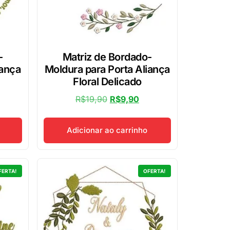
-
Matriz de Bordado-
iança
Moldura para Porta Aliança
Floral Delicado
R$
19,90
R$
9,90
Adicionar ao carrinho
FERTA!
OFERTA!