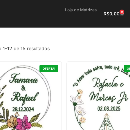
Loja de Matrizes
0
R$
0,00
o 1–12 de 15 resultados
OFERTA!
O