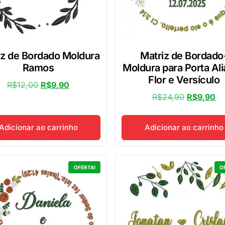
iz de Bordado Moldura
Matriz de Bordado
Ramos
Moldura para Porta Al
Flor e Versículo
R$
12,00
R$
9,90
R$
24,90
R$
9,90
Adicionar ao carrinho
Adicionar ao carrinho
OFERTA!
O