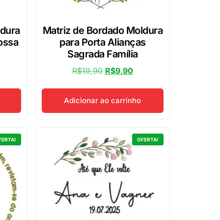
ldura
Matriz de Bordado Moldura
ossa
para Porta Alianças
Sagrada Família
R$
19,90
R$
9,90
Adicionar ao carrinho
FERTA!
OFERTA!