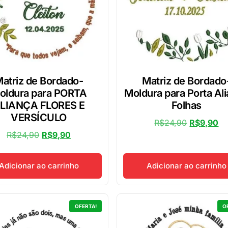
atriz de Bordado-
Matriz de Bordado
oldura para PORTA
Moldura para Porta Al
LIANÇA FLORES E
Folhas
VERSÍCULO
R$
24,90
R$
9,90
R$
24,90
R$
9,90
Adicionar ao carrinho
Adicionar ao carrinho
OFERTA!
O